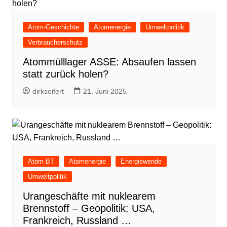
Atom-Geschichte
Atomenergie
Umweltpolitik
Verbraucherschutz
Atommülllager ASSE: Absaufen lassen
statt zurück holen?
dirkseifert
21. Juni 2025
Atom-BT
Atomenergie
Energiewende
Umweltpolitik
Urangeschäfte mit nuklearem
Brennstoff – Geopolitik: USA,
Frankreich, Russland …