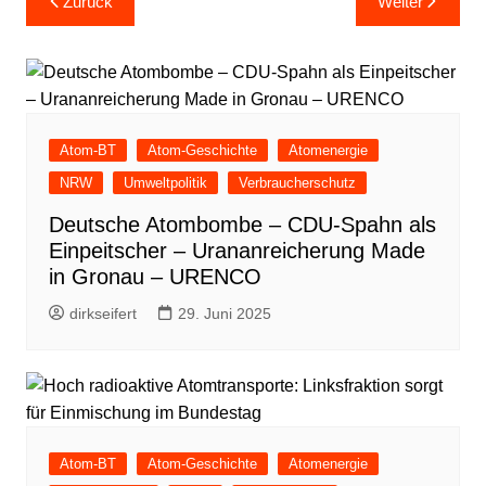
Zurück
Weiter
Atom-BT
Atom-Geschichte
Atomenergie
NRW
Umweltpolitik
Verbraucherschutz
Deutsche Atombombe – CDU-Spahn als
Einpeitscher – Urananreicherung Made
in Gronau – URENCO
dirkseifert
29. Juni 2025
Atom-BT
Atom-Geschichte
Atomenergie