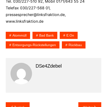
Tel. 030/227-510 92, Mobil 0171/643 55 24
Telefax 030/227-568 01,
pressesprecher@linksfraktion.de,
www.linksfraktion.de
Atommüll
Bad Bank
E.on
Entsorgungs-Rückstellungen
Rückbau
DSe4Zdebel
Beitragsnavigation