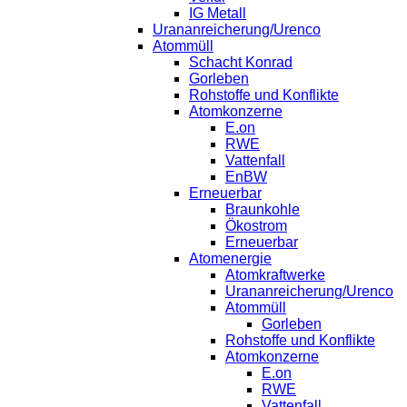
IG Metall
Urananreicherung/Urenco
Atommüll
Schacht Konrad
Gorleben
Rohstoffe und Konflikte
Atomkonzerne
E.on
RWE
Vattenfall
EnBW
Erneuerbar
Braunkohle
Ökostrom
Erneuerbar
Atomenergie
Atomkraftwerke
Urananreicherung/Urenco
Atommüll
Gorleben
Rohstoffe und Konflikte
Atomkonzerne
E.on
RWE
Vattenfall