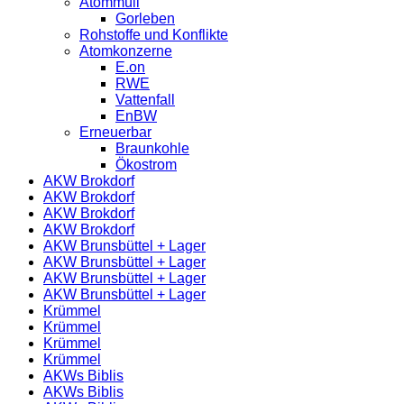
Atommüll
Gorleben
Rohstoffe und Konflikte
Atomkonzerne
E.on
RWE
Vattenfall
EnBW
Erneuerbar
Braunkohle
Ökostrom
AKW Brokdorf
AKW Brokdorf
AKW Brokdorf
AKW Brokdorf
AKW Brunsbüttel + Lager
AKW Brunsbüttel + Lager
AKW Brunsbüttel + Lager
AKW Brunsbüttel + Lager
Krümmel
Krümmel
Krümmel
Krümmel
AKWs Biblis
AKWs Biblis