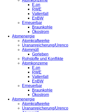
Atomkonzerne
E.on
RWE
Vattenfall
EnBW
Erneuerbar
Braunkohle
Ökostrom
Atomenergie
Atomkraftwerke
Urananreicherung/Urenco
Atommüll
Gorleben
Rohstoffe und Konflikte
Atomkonzerne
E.on
RWE
Vattenfall
EnBW
Erneuerbar
Braunkohle
Ökostrom
Atomenergie
Atomkraftwerke
Urananreicherung/Urenco