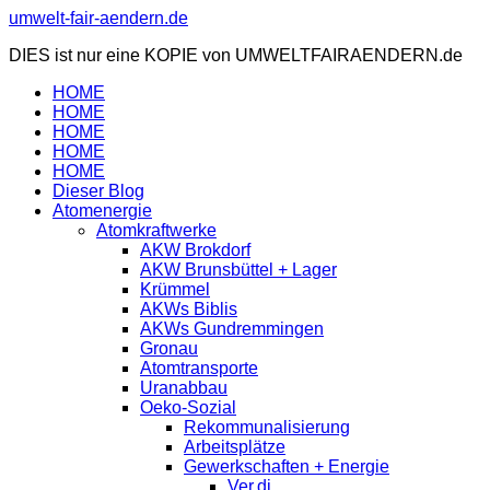
Zum
umwelt-fair-aendern.de
Inhalt
DIES ist nur eine KOPIE von UMWELTFAIRAENDERN.de
springen
HOME
HOME
HOME
HOME
HOME
Dieser Blog
Atomenergie
Atomkraftwerke
AKW Brokdorf
AKW Brunsbüttel + Lager
Krümmel
AKWs Biblis
AKWs Gundremmingen
Gronau
Atomtransporte
Uranabbau
Oeko-Sozial
Rekommunalisierung
Arbeitsplätze
Gewerkschaften + Energie
Ver.di