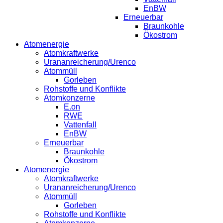
EnBW
Erneuerbar
Braunkohle
Ökostrom
Atomenergie
Atomkraftwerke
Urananreicherung/Urenco
Atommüll
Gorleben
Rohstoffe und Konflikte
Atomkonzerne
E.on
RWE
Vattenfall
EnBW
Erneuerbar
Braunkohle
Ökostrom
Atomenergie
Atomkraftwerke
Urananreicherung/Urenco
Atommüll
Gorleben
Rohstoffe und Konflikte