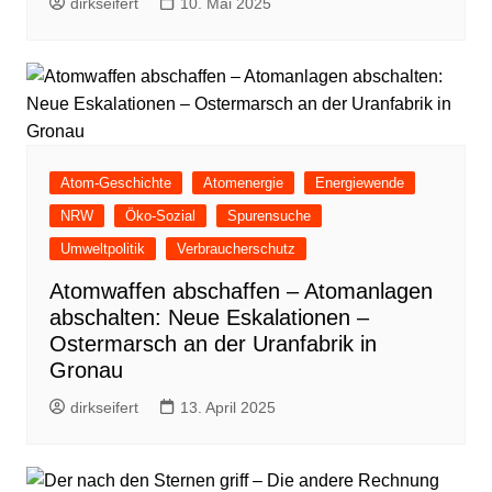
dirkseifert
10. Mai 2025
Atom-Geschichte
Atomenergie
Energiewende
NRW
Öko-Sozial
Spurensuche
Umweltpolitik
Verbraucherschutz
Atomwaffen abschaffen – Atomanlagen
abschalten: Neue Eskalationen –
Ostermarsch an der Uranfabrik in
Gronau
dirkseifert
13. April 2025