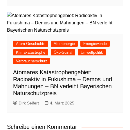
Atom-Geschichte
Atomenergie
Energiewende
Klimakatastrophe
Öko-Sozial
Umweltpolitik
Verbraucherschutz
Atomares Katastrophengebiet:
Radioaktiv in Fukushima – Demos und
Mahnungen – BN verleiht Bayerischen
Naturschutzpreis
Dirk Seifert
4. März 2025
Schreibe einen Kommentar