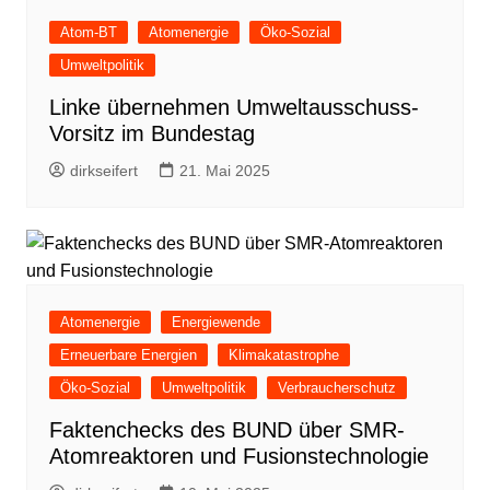
Atom-BT
Atomenergie
Öko-Sozial
Umweltpolitik
Linke übernehmen Umweltausschuss-
Vorsitz im Bundestag
dirkseifert
21. Mai 2025
Atomenergie
Energiewende
Erneuerbare Energien
Klimakatastrophe
Öko-Sozial
Umweltpolitik
Verbraucherschutz
Faktenchecks des BUND über SMR-
Atomreaktoren und Fusionstechnologie