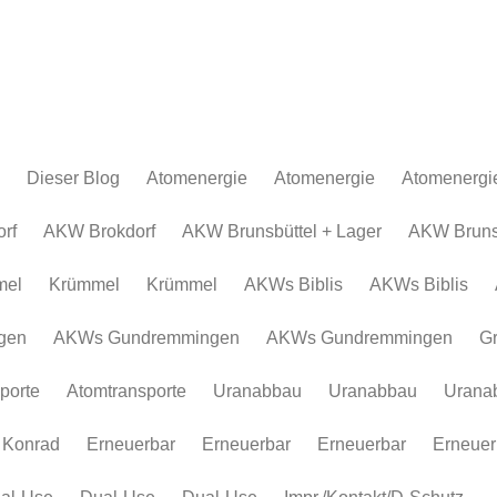
Dieser Blog
Atomenergie
Atomenergie
Atomenergi
Atomkraftwerke
Atomkraftwerke
AKW Brokdor
Atomkraftw
rf
AKW Brokdorf
AKW Brunsbüttel + Lager
AKW Brunsb
Urananreicherung/Urenco
AKW Brunsbüt
Urananreich
mel
Krümmel
Krümmel
AKWs Biblis
AKWs Biblis
Atommüll
Krümmel
Atommüll
Rohstoffe und Konflikte
AKWs Biblis
Rohstoffe un
gen
AKWs Gundremmingen
AKWs Gundremmingen
G
Atomkonzerne
AKWs Gundr
Atomkonzer
porte
Atomtransporte
Uranabbau
Uranabbau
Urana
Erneuerbar
Gronau
Erneuerbar
Atomtranspor
 Konrad
Erneuerbar
Erneuerbar
Erneuerbar
Erneuer
Uranabbau