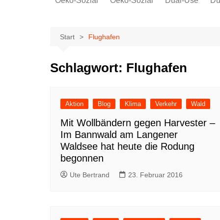
Oeko-Sozial
Oeko-Sozial
Dual-Use
Du
Rekommunalisierung
Rekommunalisierung
Arbeitsplätze
Arbeitsplätze
Start
Flughafen
Gewerkschaften + Energie
Gewerkschaften + Energie
Ver.di
Schlagwort:
Flughafen
IG Metall
Aktion
Blog
Klima
Verkehr
Wald
Mit Wollbändern gegen Harvester –
Im Bannwald am Langener
Waldsee hat heute die Rodung
begonnen
Ute Bertrand
23. Februar 2016