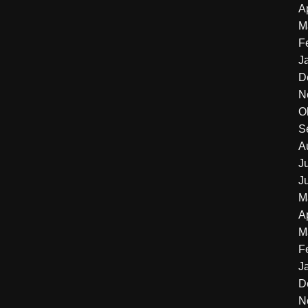
A
M
F
J
D
N
O
S
A
J
J
M
A
M
F
J
D
N