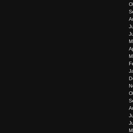
O
S
A
J
J
M
A
M
F
J
D
N
O
S
A
J
J
M