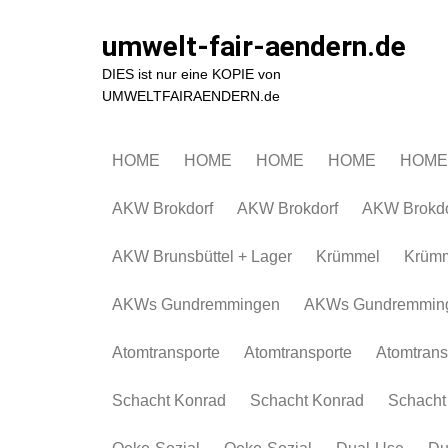
Zum
Inhalt
umwelt-fair-aendern.de
springen
DIES ist nur eine KOPIE von
UMWELTFAIRAENDERN.de
HOME
HOME
HOME
HOME
HOME
AKW Brokdorf
AKW Brokdorf
AKW Brokdo
AKW Brunsbüttel + Lager
Krümmel
Krüm
AKWs Gundremmingen
AKWs Gundremmin
Atomtransporte
Atomtransporte
Atomtrans
Schacht Konrad
Schacht Konrad
Schacht