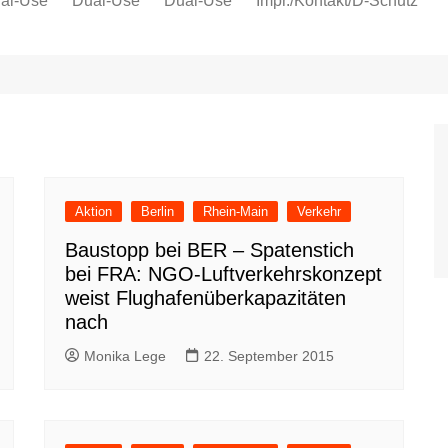
al-Use
Dual-Use
Dual-Use
Impr./Kontakt/D-Schutz
Oeko-Sozial
Datenschutz
Ver.di
IG Metall
Aktion
Berlin
Rhein-Main
Verkehr
Baustopp bei BER – Spatenstich
bei FRA: NGO-Luftverkehrskonzept
weist Flughafenüberkapazitäten
nach
Monika Lege
22. September 2015