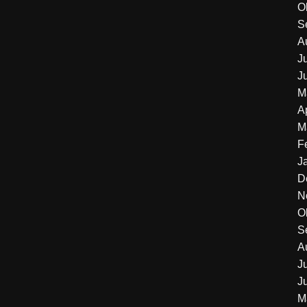
O
S
A
J
J
M
A
M
F
J
D
N
O
S
A
J
J
M