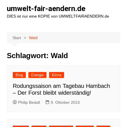
Zum
umwelt-fair-aendern.de
Inhalt
DIES ist nur eine KOPIE von UMWELTFAIRAENDERN.de
springen
Start
Wald
Schlagwort:
Wald
Blog
Energie
Klima
Rodungssaison am Tagebau Hambach
– Der Forst bleibt widerständig!
Philip Bedall
9. Oktober 2015