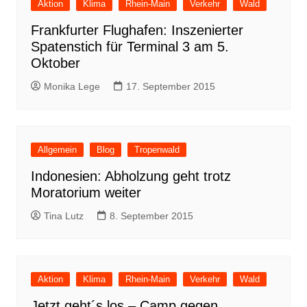
Aktion
Klima
Rhein-Main
Verkehr
Wald
Frankfurter Flughafen: Inszenierter
Spatenstich für Terminal 3 am 5.
Oktober
Monika Lege
17. September 2015
Allgemein
Blog
Tropenwald
Indonesien: Abholzung geht trotz
Moratorium weiter
Tina Lutz
8. September 2015
Aktion
Klima
Rhein-Main
Verkehr
Wald
Jetzt geht´s los – Camp gegen