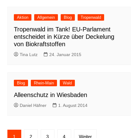
Aktion
Allgemein
Blog
Tropenwald
Tropenwald im Tank! EU-Parlament
entscheidet in Kürze über Deckelung
von Biokraftstoffen
Tina Lutz
24. Januar 2015
Blog
Rhein-Main
Wald
Alleenschutz in Wiesbaden
Daniel Häfner
1. August 2014
Seitennummerierung
1
2
3
4
Weiter