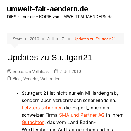
Zum
umwelt-fair-aendern.de
Inhalt
DIES ist nur eine KOPIE von UMWELTFAIRAENDERN.de
springen
Start
2010
Juli
7.
Updates zu Stuttgart21
Updates zu Stuttgart21
Sebastian Vollnhals
7. Juli 2010
Blog
,
Verkehr
,
Welt retten
Stuttgart 21 ist nicht nur ein Milliardengrab,
sondern auch verkehrstechischer Blödsinn.
Letzters schreiben
die Expert_innen der
schweizer Firma
SMA und Partner AG
in ihrem
Gutachten
, das vom Land Baden-
Württemberg in Auftrag gegeben und bis