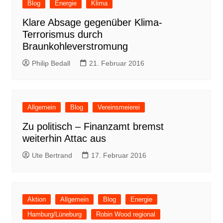
Blog
Energie
Klima
Klare Absage gegenüber Klima-
Terrorismus durch
Braunkohleverstromung
Philip Bedall
21. Februar 2016
Allgemein
Blog
Vereinsmeierei
Zu politisch – Finanzamt bremst
weiterhin Attac aus
Ute Bertrand
17. Februar 2016
Aktion
Allgemein
Blog
Energie
Hamburg/Lüneburg
Robin Wood regional