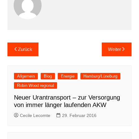
Beitragsnavigation
Zurück
Weiter
Allgemein
Blog
Energie
Hamburg/Lüneburg
Robin Wood regional
Neuer Urantransport – zur Versorgung
von immer länger laufenden AKW
Cecile Lecomte
29. Februar 2016