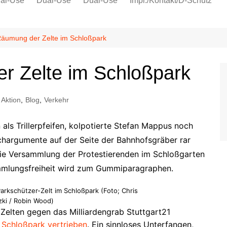
al-Use
Dual-Use
Dual-Use
Impr./Kontakt/D-Schutz
Oeko-Sozial
Datenschutz
Räumung der Zelte im Schloßpark
Ver.di
r Zelte im Schloßpark
IG Metall
Aktion
,
Blog
,
Verkehr
ls Trillerpfeifen, kolpotierte Stefan Mappus noch
achargumente auf der Seite der Bahnhofsgräber rar
 die Versammlung der Protestierenden im Schloßgarten
ammlungsfreiheit wird zum Gummiparagraphen.
Parkschützer-Zelt im Schloßpark (Foto; Chris
ki / Robin Wood)
 Zelten gegen das Milliardengrab Stuttgart21
 Schloßpark vertrieben
. Ein sinnloses Unterfangen,