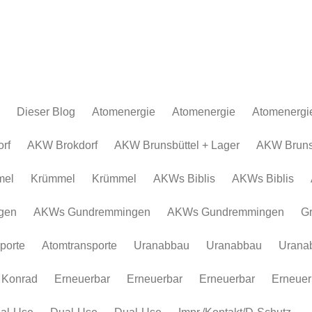
Dieser Blog
Atomenergie
Atomenergie
Atomenergi
Atomkraftwerke
Atomkraftwerke
AKW Brokdor
Atomkraftw
rf
AKW Brokdorf
AKW Brunsbüttel + Lager
AKW Brunsb
Urananreicherung/Urenco
AKW Brunsbüt
Urananreich
mel
Krümmel
Krümmel
AKWs Biblis
AKWs Biblis
Atommüll
Krümmel
Atommüll
Rohstoffe und Konflikte
AKWs Biblis
Rohstoffe un
gen
AKWs Gundremmingen
AKWs Gundremmingen
G
Atomkonzerne
AKWs Gundr
Atomkonzer
porte
Atomtransporte
Uranabbau
Uranabbau
Urana
Erneuerbar
Gronau
Erneuerbar
Atomtranspor
 Konrad
Erneuerbar
Erneuerbar
Erneuerbar
Erneuer
Uranabbau