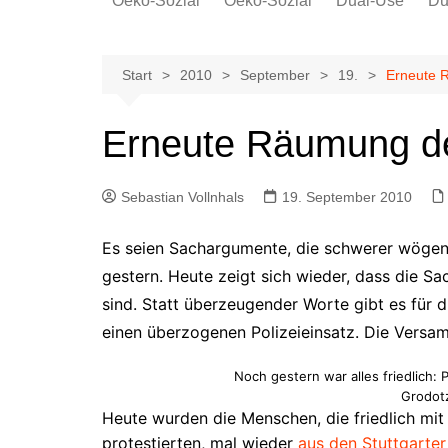
Oeko-Sozial
Oeko-Sozial
Dual-Use
Du
Rekommunalisierung
Rekommunalisierung
Arbeitsplätze
Arbeitsplätze
Start
2010
September
19.
Erneute 
Gewerkschaften + Energie
Gewerkschaften + Energie
Ver.di
Erneute Räumung de
IG Metall
Sebastian Vollnhals
19. September 2010
Es seien Sachargumente, die schwerer wögen a
gestern. Heute zeigt sich wieder, dass die S
sind. Statt überzeugender Worte gibt es für
einen überzogenen Polizeieinsatz. Die Vers
Noch gestern war alles friedlich: 
Grodotz
Heute wurden die Menschen, die friedlich mit
protestierten, mal wieder
aus den Stuttgarter