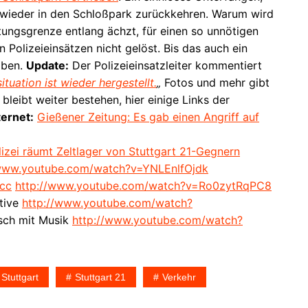
 wieder in den Schloßpark zurückkehren. Warum wird
astungsgrenze entlang ächzt, für einen so unnötigen
 Polizeieinsätzen nicht gelöst. Bis das auch ein
iben.
Update:
Der Polizeieinsatzleiter kommentiert
uation ist wieder hergestellt.
„
Fotos und mehr gibt
eibt weiter bestehen, hier einige Links der
ternet:
Gießener Zeitung: Es gab einen Angriff auf
izei räumt Zeltlager von Stuttgart 21-Gegnern
/www.youtube.com/watch?v=YNLEnlfOjdk
cc
http://www.youtube.com/watch?v=Ro0zytRqPC8
ktive
http://www.youtube.com/watch?
isch mit Musik
http://www.youtube.com/watch?
Stuttgart
Stuttgart 21
Verkehr