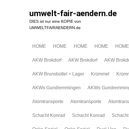
Zum
Inhalt
umwelt-fair-aendern.de
springen
DIES ist nur eine KOPIE von
UMWELTFAIRAENDERN.de
HOME
HOME
HOME
HOME
HOME
AKW Brokdorf
AKW Brokdorf
AKW Brokdo
AKW Brunsbüttel + Lager
Krümmel
Krüm
AKWs Gundremmingen
AKWs Gundremmin
Atomtransporte
Atomtransporte
Atomtrans
Schacht Konrad
Schacht Konrad
Schacht