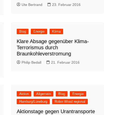
Ute Bertrand
23. Februar 2016
Blog
Energie
Klima
Klare Absage gegenüber Klima-
Terrorismus durch
Braunkohleverstromung
Philip Bedall
21. Februar 2016
Aktion
Allgemein
Blog
Energie
Hamburg/Lüneburg
Robin Wood regional
Aktionstage gegen Urantransporte