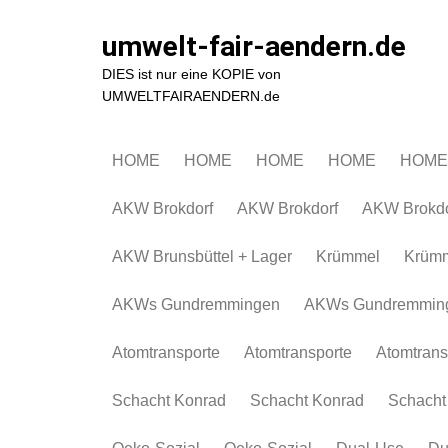
Zum
Inhalt
umwelt-fair-aendern.de
springen
DIES ist nur eine KOPIE von
UMWELTFAIRAENDERN.de
HOME
HOME
HOME
HOME
HOME
AKW Brokdorf
AKW Brokdorf
AKW Brokdo
AKW Brunsbüttel + Lager
Krümmel
Krüm
AKWs Gundremmingen
AKWs Gundremmin
Atomtransporte
Atomtransporte
Atomtrans
Schacht Konrad
Schacht Konrad
Schacht