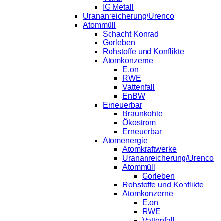
IG Metall
Urananreicherung/Urenco
Atommüll
Schacht Konrad
Gorleben
Rohstoffe und Konflikte
Atomkonzerne
E.on
RWE
Vattenfall
EnBW
Erneuerbar
Braunkohle
Ökostrom
Erneuerbar
Atomenergie
Atomkraftwerke
Urananreicherung/Urenco
Atommüll
Gorleben
Rohstoffe und Konflikte
Atomkonzerne
E.on
RWE
Vattenfall