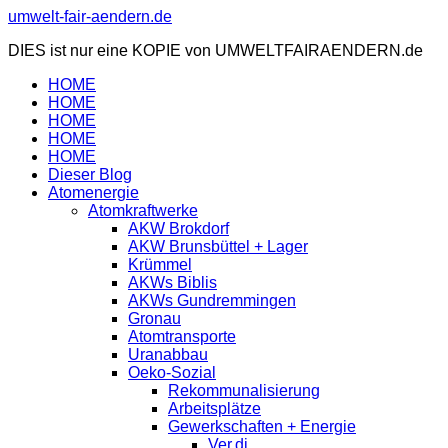
Zum
umwelt-fair-aendern.de
Inhalt
DIES ist nur eine KOPIE von UMWELTFAIRAENDERN.de
springen
HOME
HOME
HOME
HOME
HOME
Dieser Blog
Atomenergie
Atomkraftwerke
AKW Brokdorf
AKW Brunsbüttel + Lager
Krümmel
AKWs Biblis
AKWs Gundremmingen
Gronau
Atomtransporte
Uranabbau
Oeko-Sozial
Rekommunalisierung
Arbeitsplätze
Gewerkschaften + Energie
Ver.di