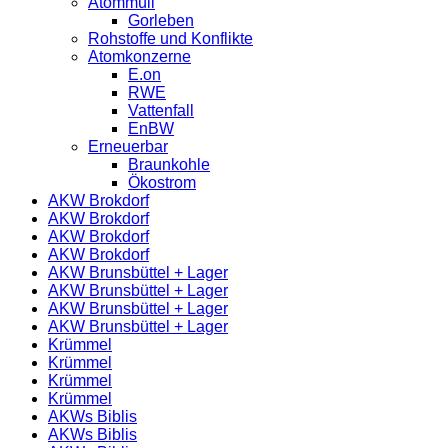
Atommüll
Gorleben
Rohstoffe und Konflikte
Atomkonzerne
E.on
RWE
Vattenfall
EnBW
Erneuerbar
Braunkohle
Ökostrom
AKW Brokdorf
AKW Brokdorf
AKW Brokdorf
AKW Brokdorf
AKW Brunsbüttel + Lager
AKW Brunsbüttel + Lager
AKW Brunsbüttel + Lager
AKW Brunsbüttel + Lager
Krümmel
Krümmel
Krümmel
Krümmel
AKWs Biblis
AKWs Biblis