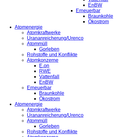
EnBW
Erneuerbar
Braunkohle
Ökostrom
Atomenergie
Atomkraftwerke
Urananreicherung/Urenco
Atommüll
Gorleben
Rohstoffe und Konflikte
Atomkonzerne
E.on
RWE
Vattenfall
EnBW
Erneuerbar
Braunkohle
Ökostrom
Atomenergie
Atomkraftwerke
Urananreicherung/Urenco
Atommüll
Gorleben
Rohstoffe und Konflikte