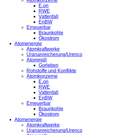
Atomkonzerne
E.on
RWE
Vattenfall
EnBW
Erneuerbar
Braunkohle
Ökostrom
Atomenergie
Atomkraftwerke
Urananreicherung/Urenco
Atommüll
Gorleben
Rohstoffe und Konflikte
Atomkonzerne
E.on
RWE
Vattenfall
EnBW
Erneuerbar
Braunkohle
Ökostrom
Atomenergie
Atomkraftwerke
Urananreicherung/Urenco