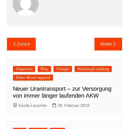
Beitragsnavigation
Zurück
Weiter
Allgemein
Blog
Energie
Hamburg/Lüneburg
Robin Wood regional
Neuer Urantransport – zur Versorgung
von immer länger laufenden AKW
Cecile Lecomte
29. Februar 2016