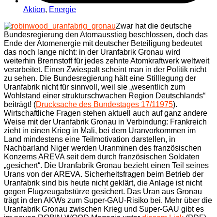
Aktion
,
Energie
Zwar hat die deutsche
Bundesregierung den Atomausstieg beschlossen, doch das
Ende der Atomenergie mit deutscher Beteiligung bedeutet
das noch lange nicht: in der Uranfabrik Gronau wird
weiterhin Brennstoff für jedes zehnte Atomkraftwerk weltweit
verarbeitet. Einen Zwiespalt scheint man in der Politik nicht
zu sehen. Die Bundesregierung hält eine Stilllegung der
Uranfabrik nicht für sinnvoll, weil sie „wesentlich zum
Wohlstand einer strukturschwachen Region Deutschlands“
beiträgt! (
Drucksache des Bundestages 17/11975
).
Wirtschaftliche Fragen stehen aktuell auch auf ganz andere
Weise mit der Uranfabrik Gronau in Verbindung: Frankreich
zieht in einen Krieg in Mali, bei dem Uranvorkommen im
Land mindestens eine Teilmotivation darstellen, in
Nachbarland Niger werden Uranminen des französischen
Konzerns AREVA seit dem durch französischen Soldaten
„gesichert“. Die Uranfabrik Gronau bezieht einen Teil seines
Urans von der AREVA. Sicherheitsfragen beim Betrieb der
Uranfabrik sind bis heute nicht geklärt, die Anlage ist nicht
gegen Flugzeugabstürze gesichert. Das Uran aus Gronau
trägt in den AKWs zum Super-GAU-Risiko bei. Mehr über die
Uranfabrik Gronau zwischen Krieg und Super-GAU gibt es