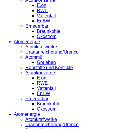
Atomkonzerne
E.on
RWE
Vattenfall
EnBW
Erneuerbar
Braunkohle
Ökostrom
Atomenergie
Atomkraftwerke
Urananreicherung/Urenco
Atommüll
Gorleben
Rohstoffe und Konflikte
Atomkonzerne
E.on
RWE
Vattenfall
EnBW
Erneuerbar
Braunkohle
Ökostrom
Atomenergie
Atomkraftwerke
Urananreicherung/Urenco