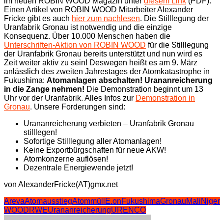
im neuen ROBIN WOOD Magazin unter
diesem Link
(PDF).
Einen Artikel von ROBIN WOOD Mitarbeiter Alexander
Fricke gibt es auch
hier zum nachlesen
. Die Stilllegung der
Uranfabrik Gronau ist notwendig und die einzige
Konsequenz. Über 10.000 Menschen haben die
Unterschriften-Aktion von ROBIN WOOD
für die Stilllegung
der Uranfabrik Gronau bereits unterstützt und nun wird es
Zeit weiter aktiv zu sein! Deswegen heißt es am 9. März
anlässlich des zweiten Jahrestages der Atomkatastrophe in
Fukushima:
Atomanlagen abschalten! Urananreicherung
in die Zange nehmen!
Die Demonstration beginnt um 13
Uhr vor der Uranfabrik. Alles Infos zur
Demonstration in
Gronau
. Unsere Forderungen sind:
Urananreicherung verbieten – Uranfabrik Gronau
stilllegen!
Sofortige Stilllegung aller Atomanlagen!
Keine Exportbürgschaften für neue AKW!
Atomkonzerne auflösen!
Dezentrale Energiewende jetzt!
von AlexanderFricke(AT)gmx.net
Areva
Atomausstieg
Atommüll
E.on
Fukushima
Gronau
Mali
Niger
WOOD
RWE
Urananreicherung
URENCO