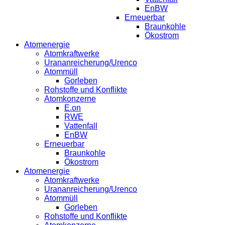
EnBW
Erneuerbar
Braunkohle
Ökostrom
Atomenergie
Atomkraftwerke
Urananreicherung/Urenco
Atommüll
Gorleben
Rohstoffe und Konflikte
Atomkonzerne
E.on
RWE
Vattenfall
EnBW
Erneuerbar
Braunkohle
Ökostrom
Atomenergie
Atomkraftwerke
Urananreicherung/Urenco
Atommüll
Gorleben
Rohstoffe und Konflikte