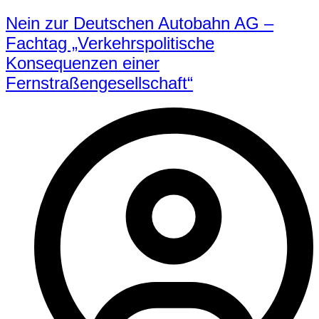
Nein zur Deutschen Autobahn AG –
Fachtag „Verkehrspolitische
Konsequenzen einer
Fernstraßengesellschaft“