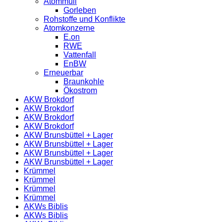
Atommüll
Gorleben
Rohstoffe und Konflikte
Atomkonzerne
E.on
RWE
Vattenfall
EnBW
Erneuerbar
Braunkohle
Ökostrom
AKW Brokdorf
AKW Brokdorf
AKW Brokdorf
AKW Brokdorf
AKW Brunsbüttel + Lager
AKW Brunsbüttel + Lager
AKW Brunsbüttel + Lager
AKW Brunsbüttel + Lager
Krümmel
Krümmel
Krümmel
Krümmel
AKWs Biblis
AKWs Biblis