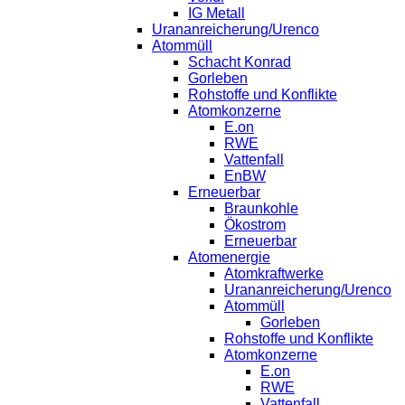
IG Metall
Urananreicherung/Urenco
Atommüll
Schacht Konrad
Gorleben
Rohstoffe und Konflikte
Atomkonzerne
E.on
RWE
Vattenfall
EnBW
Erneuerbar
Braunkohle
Ökostrom
Erneuerbar
Atomenergie
Atomkraftwerke
Urananreicherung/Urenco
Atommüll
Gorleben
Rohstoffe und Konflikte
Atomkonzerne
E.on
RWE
Vattenfall