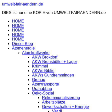
Zum
umwelt-fair-aendern.de
Inhalt
DIES ist nur eine KOPIE von UMWELTFAIRAENDERN.de
springen
HOME
HOME
HOME
HOME
HOME
Dieser Blog
Atomenergie
Atomkraftwerke
AKW Brokdorf
AKW Brunsbüttel + Lager
Krümmel
AKWs Biblis
AKWs Gundremmingen
Gronau
Atomtransporte
Uranabbau
Oeko-Sozial
Rekommunalisierung
Arbeitsplätze
Gewerkschaften + Energie
Ver.di