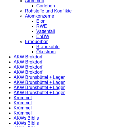
Atommüll
Gorleben
Rohstoffe und Konflikte
Atomkonzerne
E.on
RWE
Vattenfall
EnBW
Erneuerbar
Braunkohle
Ökostrom
AKW Brokdorf
AKW Brokdorf
AKW Brokdorf
AKW Brokdorf
AKW Brunsbüttel + Lager
AKW Brunsbüttel + Lager
AKW Brunsbüttel + Lager
AKW Brunsbüttel + Lager
Krümmel
Krümmel
Krümmel
Krümmel
AKWs Biblis
AKWs Biblis