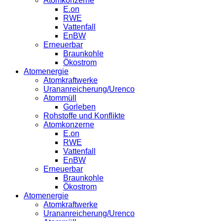
Atomkonzerne
E.on
RWE
Vattenfall
EnBW
Erneuerbar
Braunkohle
Ökostrom
Atomenergie
Atomkraftwerke
Urananreicherung/Urenco
Atommüll
Gorleben
Rohstoffe und Konflikte
Atomkonzerne
E.on
RWE
Vattenfall
EnBW
Erneuerbar
Braunkohle
Ökostrom
Atomenergie
Atomkraftwerke
Urananreicherung/Urenco