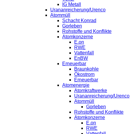
IG Metall
Urananreicherung/Urenco
Atommüll
Schacht Konrad
Gorleben
Rohstoffe und Konflikte
Atomkonzerne
E.on
RWE
Vattenfall
EnBW
Erneuerbar
Braunkohle
Ökostrom
Erneuerbar
Atomenergie
Atomkraftwerke
Urananreicherung/Urenco
Atommüll
Gorleben
Rohstoffe und Konflikte
Atomkonzerne
E.on
RWE
Vattenfall