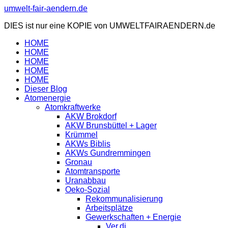
Zum
umwelt-fair-aendern.de
Inhalt
DIES ist nur eine KOPIE von UMWELTFAIRAENDERN.de
springen
HOME
HOME
HOME
HOME
HOME
Dieser Blog
Atomenergie
Atomkraftwerke
AKW Brokdorf
AKW Brunsbüttel + Lager
Krümmel
AKWs Biblis
AKWs Gundremmingen
Gronau
Atomtransporte
Uranabbau
Oeko-Sozial
Rekommunalisierung
Arbeitsplätze
Gewerkschaften + Energie
Ver.di