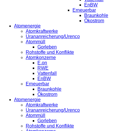
EnBW
Erneuerbar
Braunkohle
Ökostrom
Atomenergie
Atomkraftwerke
Urananreicherung/Urenco
Atommüll
Gorleben
Rohstoffe und Konflikte
Atomkonzerne
E.on
RWE
Vattenfall
EnBW
Erneuerbar
Braunkohle
Ökostrom
Atomenergie
Atomkraftwerke
Urananreicherung/Urenco
Atommüll
Gorleben
Rohstoffe und Konflikte