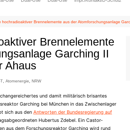
al-Use
Dual-Use
Dual-Use
Impr./Kontakt/D-Schutz
Oeko-Sozial
Datenschutz
e hochradioaktiver Brennelemente aus der Atomforschungsanlage Garch
Ver.di
oaktiver Brennelemente
IG Metall
ngsanlage Garching II
r Ahaus
BT
,
Atomenergie
,
NRW
hangereichertes und damit militärisch brisantes
gsreaktor Garching bei München in das Zwischenlager
bt sich aus den
Antworten der Bundesregierung auf
agsabgeordneten Hubertus Zdebel. Ein Castor-
ten aus dem Forschungsreaktor Garching wird rund