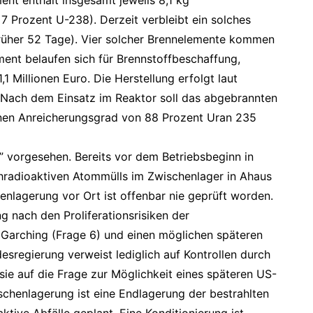
nt enthält insgesamt jeweils 8,1 kg
 Prozent U-238). Derzeit verbleibt ein solches
üher 52 Tage). Vier solcher Brennelemente kommen
ment belaufen sich für Brennstoffbeschaffung,
1 Millionen Euro. Die Herstellung erfolgt laut
 Nach dem Einsatz im Reaktor soll das abgebrannten
inen Anreicherungsgrad von 88 Prozent Uran 235
ng” vorgesehen. Bereits vor dem Betriebsbeginn in
hradioaktiven Atommülls im Zwischenlager in Ahaus
enlagerung vor Ort ist offenbar nie geprüft worden.
g nach den Proliferationsrisiken der
Garching (Frage 6) und einen möglichen späteren
esregierung verweist lediglich auf Kontrollen durch
ie auf die Frage zur Möglichkeit eines späteren US-
wischenlagerung ist eine Endlagerung der bestrahlten