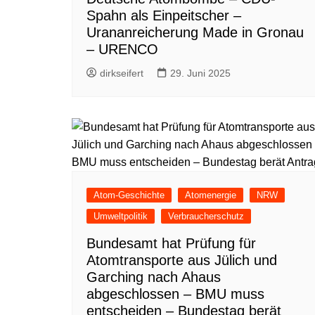
Spahn als Einpeitscher –
Urananreicherung Made in Gronau
– URENCO
dirkseifert
29. Juni 2025
Atom-Geschichte
Atomenergie
NRW
Umweltpolitik
Verbraucherschutz
Bundesamt hat Prüfung für
Atomtransporte aus Jülich und
Garching nach Ahaus
abgeschlossen – BMU muss
entscheiden – Bundestag berät