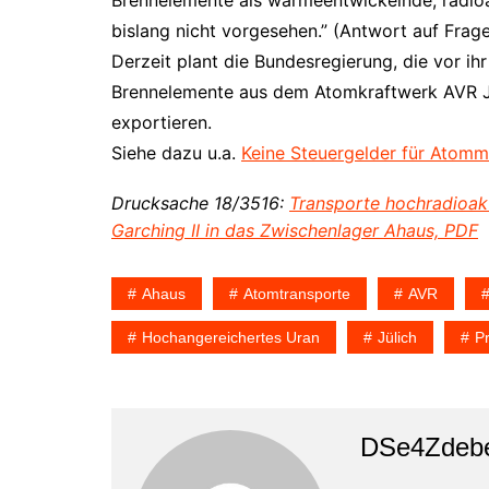
Brennelemente als wärmeentwickelnde, radioak
bislang nicht vorgesehen.” (Antwort auf Frage
Derzeit plant die Bundesregierung, die vor ih
Brennelemente aus dem Atomkraftwerk AVR Jü
exportieren.
Siehe dazu u.a.
Keine Steuergelder für Atommü
Drucksache 18/3516:
Transporte hochradioak
Garching II in das Zwischenlager Ahaus, PDF
Ahaus
Atomtransporte
AVR
Hochangereichertes Uran
Jülich
Pr
DSe4Zdebe