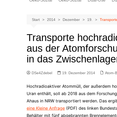
Oeko-Sozial
Oeko-Sozial
Dual-Use
Du
Rekommunalisierung
Rekommunalisierung
Arbeitsplätze
Arbeitsplätze
Start
2014
Dezember
19.
Transport
Gewerkschaften + Energie
Gewerkschaften + Energie
Ver.di
Transporte hochradi
IG Metall
aus der Atomforschu
in das Zwischenlage
DSe4Zdebel
19. Dezember 2014
Atom-
Hochradioaktiver Atommüll, der außerdem hoc
Uran enthält, soll ab 2018 aus dem Forschun
Ahaus in NRW transportiert werden. Das ergi
eine Kleine Anfrage
(PDF) des linken Bundest
Behälter mit fünf abgebrannten Brennelemen