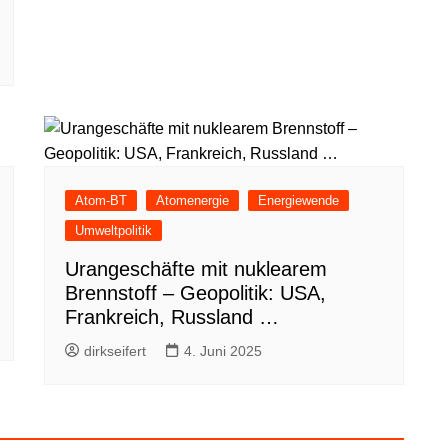
Atom-BT
Atomenergie
Energiewende
Umweltpolitik
Urangeschäfte mit nuklearem
Brennstoff – Geopolitik: USA,
Frankreich, Russland …
dirkseifert
4. Juni 2025