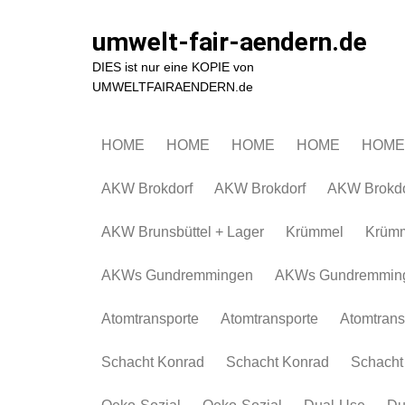
Zum
Inhalt
umwelt-fair-aendern.de
springen
DIES ist nur eine KOPIE von
UMWELTFAIRAENDERN.de
HOME
HOME
HOME
HOME
HOME
AKW Brokdorf
AKW Brokdorf
AKW Brokdo
AKW Brunsbüttel + Lager
Krümmel
Krüm
AKWs Gundremmingen
AKWs Gundremmin
Atomtransporte
Atomtransporte
Atomtrans
Schacht Konrad
Schacht Konrad
Schacht