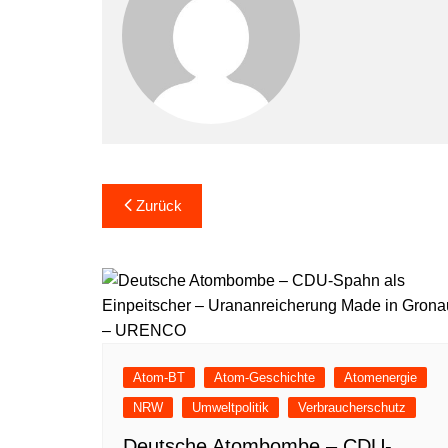
Beitragsnavigation
Zurück
Atom-BT
Atom-Geschichte
Atomenergie
NRW
Umweltpolitik
Verbraucherschutz
Deutsche Atombombe – CDU-