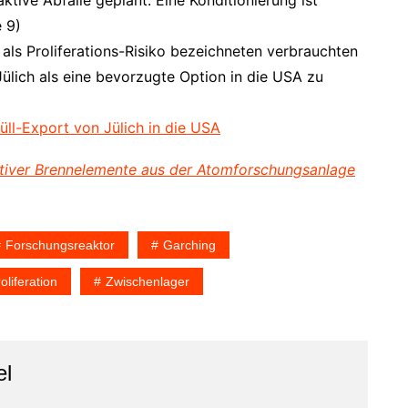
tive Abfälle geplant. Eine Konditionierung ist
 9)
r als Proliferations-Risiko bezeichneten verbrauchten
lich als eine bevorzugte Option in die USA zu
ll-Export von Jülich in die USA
tiver Brennelemente aus der Atomforschungsanlage
Forschungsreaktor
Garching
oliferation
Zwischenlager
l