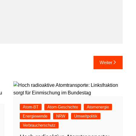
Weiter
Atom-BT
Atom-Geschichte
Atomenergie
Energiewende
NRW
Umweltpolitik
Verbraucherschutz