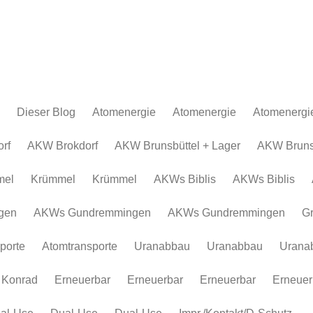
Dieser Blog
Atomenergie
Atomenergie
Atomenergi
Atomkraftwerke
Atomkraftwerke
AKW Brokdor
Atomkraftw
rf
AKW Brokdorf
AKW Brunsbüttel + Lager
AKW Brunsb
Urananreicherung/Urenco
AKW Brunsbüt
Urananreich
mel
Krümmel
Krümmel
AKWs Biblis
AKWs Biblis
Atommüll
Krümmel
Atommüll
Rohstoffe und Konflikte
AKWs Biblis
Rohstoffe un
gen
AKWs Gundremmingen
AKWs Gundremmingen
G
Atomkonzerne
AKWs Gundr
Atomkonzer
porte
Atomtransporte
Uranabbau
Uranabbau
Urana
Erneuerbar
Gronau
Erneuerbar
Atomtranspor
 Konrad
Erneuerbar
Erneuerbar
Erneuerbar
Erneuer
Uranabbau